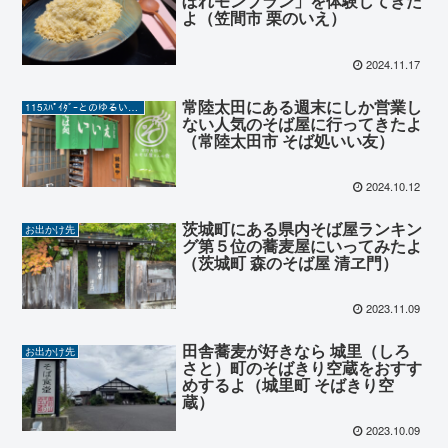
ぼれモンブラン」を体験してきた
よ（笠間市 栗のいえ）
2024.11.17
常陸太田にある週末にしか営業し
115ｽﾊﾟｲﾀﾞｰとのゆるい日常
ない人気のそば屋に行ってきたよ
（常陸太田市 そば処いい友）
2024.10.12
茨城町にある県内そば屋ランキン
お出かけ先
グ第５位の蕎麦屋にいってみたよ
（茨城町 森のそば屋 清ヱ門）
2023.11.09
田舎蕎麦が好きなら 城里（しろ
お出かけ先
さと）町のそばきり空蔵をおすす
めするよ（城里町 そばきり空
蔵）
2023.10.09