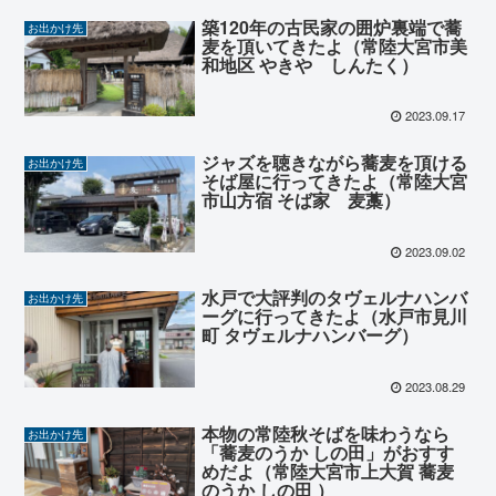
築120年の古民家の囲炉裏端で蕎
お出かけ先
麦を頂いてきたよ（常陸大宮市美
和地区 やきや しんたく）
2023.09.17
ジャズを聴きながら蕎麦を頂ける
お出かけ先
そば屋に行ってきたよ（常陸大宮
市山方宿 そば家 麦藁）
2023.09.02
水戸で大評判のタヴェルナハンバ
お出かけ先
ーグに行ってきたよ（水戸市見川
町 タヴェルナハンバーグ）
2023.08.29
本物の常陸秋そばを味わうなら
お出かけ先
「蕎麦のうか しの田」がおすす
めだよ（常陸大宮市上大賀 蕎麦
のうか しの田 ）