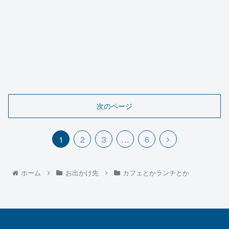
次のページ
1
2
3
…
6
ホーム
お出かけ先
カフェとかランチとか