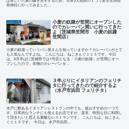
は珍しい八重の藤を見学するため、日本3大稲荷の１つである笠間稲
荷神社に行ってみました...
小麦の奴隷が笠間にオープンした
お出かけ先
のでカレーパン買いに行ってきた
よ（茨城県笠間市 小麦の奴隷
笠間店）
小麦の奴隷っていうパン屋さんを知っていますか？カレーパンがとて
も人気なんですよね。 こんにちは、ねこきんぐ１１５です。今日
は、6月半ばに茨城県では1号店となる「小麦の奴隷」が笠間にオー
プンしたので、名物のカレーパンを...
３年ぶりにイタリアンのフェリチ
お出かけ先
タに行ってきたので紹介するよ
（水戸市浜田 フェリチタ）
水戸に数あるイタリアンレストランの中でも、超おすすめの一つで
す。日常的なランチにも使えるお店ですが、是非、特別な日に利用し
て頂きたいと思える素敵なレストランです。 こんにちは、ねこきん
ぐ１１５です。 今日は、水戸市浜田...