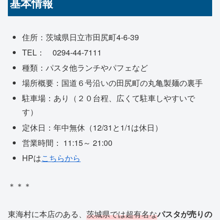
基本情報
住所：茨城県日立市田尻町4-6-39
TEL： 0294-44-7111
種類：パスタ他ランチやパフェなど
場所概要：国道６号沿いの田尻町の丸亀製麺の裏手
駐車場：あり（２０台程、広くて駐車しやすいで
す）
定休日：年中無休（12/31と1/1は休日）
営業時間： 11:15～ 21:00
HPは
こちらから
＊＊＊
東海村に本店のある、
茨城県では超有名な
パスタが売りの