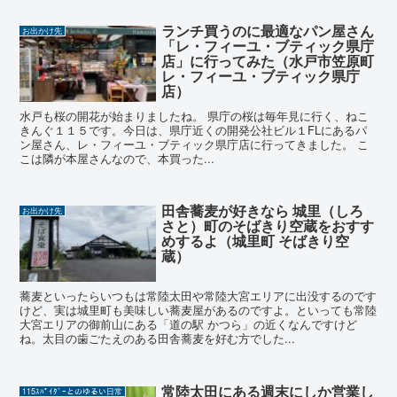
ランチ買うのに最適なパン屋さん
お出かけ先
「レ・フィーユ・ブティック県庁
店」に行ってみた（水戸市笠原町
レ・フィーユ・ブティック県庁
店）
水戸も桜の開花が始まりましたね。 県庁の桜は毎年見に行く、ねこ
きんぐ１１５です。今日は、県庁近くの開発公社ビル１FLにあるパ
ン屋さん、レ・フィーユ・ブティック県庁店に行ってきました。 こ
こは隣が本屋さんなので、本買った...
田舎蕎麦が好きなら 城里（しろ
お出かけ先
さと）町のそばきり空蔵をおすす
めするよ（城里町 そばきり空
蔵）
蕎麦といったらいつもは常陸太田や常陸大宮エリアに出没するのです
けど、実は城里町も美味しい蕎麦屋があるのですよ。といっても常陸
大宮エリアの御前山にある「道の駅 かつら」の近くなんですけど
ね。太目の歯ごたえのある田舎蕎麦を好む方でした...
常陸太田にある週末にしか営業し
115ｽﾊﾟｲﾀﾞｰとのゆるい日常