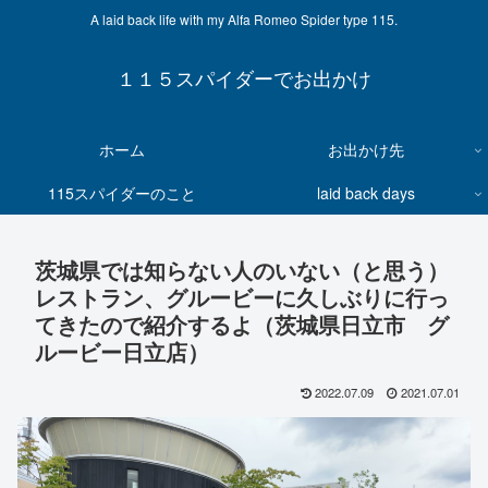
A laid back life with my Alfa Romeo Spider type 115.
１１５スパイダーでお出かけ
ホーム
お出かけ先
115スパイダーのこと
laid back days
茨城県では知らない人のいない（と思う）
レストラン、グルービーに久しぶりに行っ
てきたので紹介するよ（茨城県日立市 グ
ルービー日立店）
2022.07.09
2021.07.01