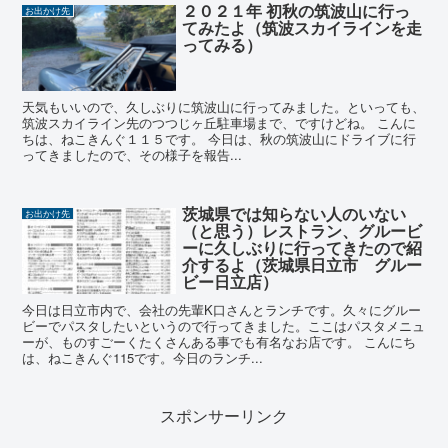
２０２１年 初秋の筑波山に行っ
お出かけ先
てみたよ（筑波スカイラインを走
ってみる）
天気もいいので、久しぶりに筑波山に行ってみました。といっても、
筑波スカイライン先のつつじヶ丘駐車場まで、ですけどね。 こんに
ちは、ねこきんぐ１１５です。 今日は、秋の筑波山にドライブに行
ってきましたので、その様子を報告...
茨城県では知らない人のいない
お出かけ先
（と思う）レストラン、グルービ
ーに久しぶりに行ってきたので紹
介するよ（茨城県日立市 グルー
ビー日立店）
今日は日立市内で、会社の先輩K口さんとランチです。久々にグルー
ビーでパスタしたいというので行ってきました。ここはパスタメニュ
ーが、ものすごーくたくさんある事でも有名なお店です。 こんにち
は、ねこきんぐ115です。今日のランチ...
スポンサーリンク