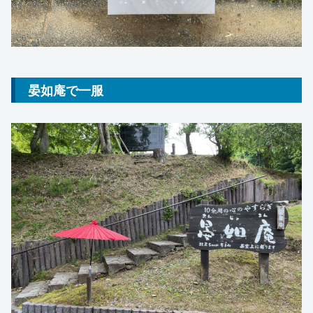
晏如庵で一服