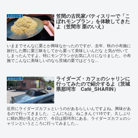
笠間の古民家パティスリーで「こ
お出かけ先
ぼれモンブラン」を体験してきた
よ（笠間市 栗のいえ）
いままでそんなに栗とか興味なかったのですが、去年、秋の小布施に
旅行した際に栗三昧をしてから栗って美味しいんだな と気が付いて
しまったんですよ。特にモンブランがお気に入りになりました。小布
施でこんなに美味しいのなら茨城の栗ではどうな...
ライダーズ・カフェのシャリンに
お出かけ先
行ってみたので紹介するよ（茨城
県那珂市 Café_SHARIN）
近所にライダーズカフェというのがあるらしいんですよね。興味があ
るので行ってきました。 こんにちは、ねこきんぐ115です。久しぶり
に晴れ間が見えたので、今日は那珂市にある、ライダーズカフェのシ
ャリンというところに行ってみました...