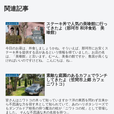
関連記事
ステーキ丼で人気の美喰館に行っ
お出かけ先
てきたよ（那珂市 和洋食処 美
喰館）
今日のお昼は、外食しましょうかね。そういえば、那珂市にお安くス
テーキ丼を提供する店があるという情報を得ていました。お店の名
は、「美喰館」と言います。むーん、美食の館ですか、敷居が高くな
ければいいのですけどね。 こんにちは、ね...
素敵な庭園のあるカフェでランチ
お出かけ先
してきたよ（笠間市上郷 カフェ
ニワトコ）
皆さんはニワトコの木って知っていますか？洋の東西を問わず古来か
ら不思議な力を宿す木として知られていて、あのハリポタシリーズで
もダンブルドア校長の持つ魔法の杖が「ニワトコの杖」として登場し
ました。 そんな不思議な木の名前を持つ...