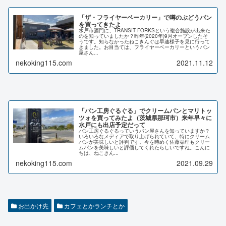
「ザ・フライヤーベーカリー」で噂のぶどうパン
を買ってきたよ
水戸市酒門に、TRANSIT FORKSという複合施設が出来た
のを知っていましたか？昨年(2020年)9月オープンしたそ
うです。知らなかったねこきんぐは早速様子を見に行って
きました。お目当ては、フライヤーベーカリーというパン
屋さん...
nekoking115.com
2021.11.12
「パン工房ぐるぐる」でクリームパンとマリトッ
ツォを買ってみたよ（茨城県那珂市）来年早々に
水戸にも出店予定だって
パン工房ぐるぐるっていうパン屋さんを知っていますか？
いろいろなメディアで取り上げられていて、特にクリーム
パンが美味しいと評判です。今を時めく佐藤栞理もクリー
ムパンを美味しいと評価してくれたらしいですね。こんに
ちは、ねこきん...
nekoking115.com
2021.09.29
お出かけ先
カフェとかランチとか