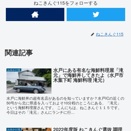
ねこきんぐ115をフォローする
ねこきんぐ115
関連記事
水戸にある有名な海鮮料理屋「滝
お出かけ先
元」で海鮮丼してきたよ（水戸市
木葉下町 海鮮料理 滝元）
水戸に海鮮丼の超有名店があるのを知っていますか？水戸ICの近くの
50号から北に県道を入っておよそ10分程のところにある、「滝元」
という海鮮料理屋さんです。 こんにちは、ねこきんぐ１１５です。
今日はその「滝元」さんにランチに行...
2022年度版 ねこきんぐ選抜 調理
お出かけ先