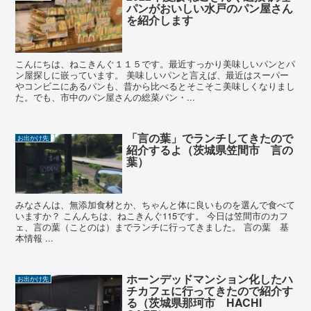
パンがおいしい水戸のパン屋さん
を紹介します
こんにちは、ねこきんぐ１１５です。最近すっかり美味しいパンとパ
ン屋探しに嵌っています。 美味しいパンと言えば、最近はスーパー
やコンビニにあるパンも、昔から比べるとそこそこ美味しくなりまし
た。でも、市中のパン屋さんの総菜パン・...
「言の葉」でランチしてきたので
お出かけ先
紹介するよ（茨城県笠間市 言の
葉）
みなさんは、無添加食材とか、ちゃんと体に良いものを選んで食べて
いますか？ こんんちは、ねこきんぐ115です。 今日は笠間市のカフ
ェ、言の葉（ことのは）までランチに行ってきました。 言の葉 基
本情報 ...
ホーンデッドマンション化したハ
お出かけ先
チカフェに行ってきたので紹介す
る（茨城県那珂市 HACHI