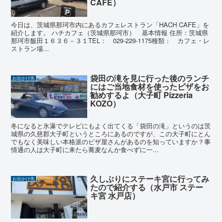
CAFE）
今日は、茨城県那珂市内にあるカフェレストラン「HACH CAFE」を
紹介します。 ハチカフェ（茨城県那珂市） 基本情報 住所：茨城県
那珂市飯田１６３６－３１TEL： 029-229-1175種類： カフェ・レ
ストラン場...
袋田の滝を見に行った後のランチ
お出かけ先
にはご当地食材を使ったピザをお
勧めするよ（大子町 Pizzeria
KOZO）
冬になると氷瀑でテレビにもよく出てくる「袋田の滝」というのは茨
城県の久慈郡大子町というところにあるのですが、この大子町にとん
でもなく美味しい本格派のピザ屋さんがあるのを知っていますか？事
情通の人は大子町に来たら蕎麦なんか食べずに一...
久しぶりにステーキ宮に行ってみ
お出かけ先
たので紹介する（水戸市 ステー
キ宮 水戸店）